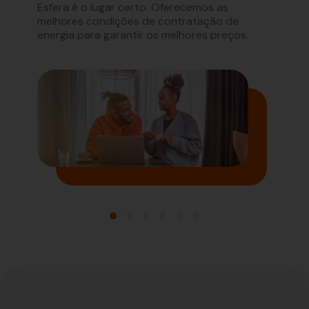
s
Esfera é o lugar certo. Oferecemos as
preço 
e
melhores condições de contratação de
ou su
energia para garantir os melhores preços.