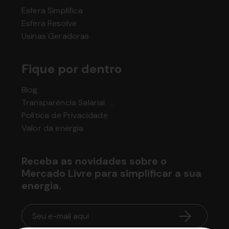
Soluções
Esfera Simplifica
Esfera Resolve
Usinas Geradoras
Fique por dentro
Blog
Transparência Salarial
Política de Privacidade
Valor da energia
Receba as novidades sobre o
Mercado Livre para simplificar a sua
energia.