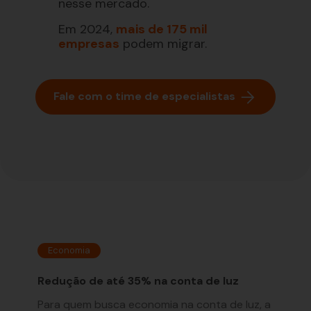
nesse mercado.
Em 2024,
mais de 175 mil
empresas
podem migrar.
Fale com o time de especialistas
Economia
Cont
Redução de até 35% na conta de luz
Saber
te,
Para quem busca economia na conta de luz, a
Tenha