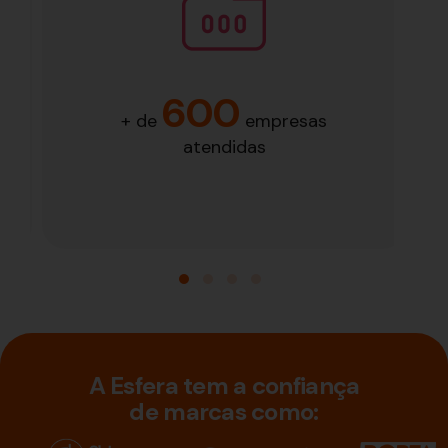
600
+ de
empresas
atendidas
A Esfera tem a confiança
de marcas como: